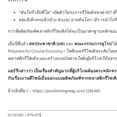
“ซันโทรี่ เป๊ปซี่โค” เปิดตัวโครงการรีไซเคิลขวด PET ที่
ขยะอิเล็กทรอนิกส์ (e-Waste) อาจล้นโลก! มีการนำไปรี
กว่าที่ผลิตภัณฑ์พลาสติกรีไซเคิลได้จะเป็นมาตรฐานหลักของส
เมื่อปีที่แล้ว
สหประชาชาติ (UN)
และ
คณะกรรมการยุโรป
ได
Polymers for Circular Economy = โพลีเมอร์รีไซเคิลระดับไฮ
พลาสติกรีไซเคิล และสร้างแรงบันดาลใจฝั่งผู้บริโภคให้อยากจ
แฮร์รี่กล่าวว่า เป็นเรื่องสำคัญมากที่ผู้บริโภคต้องตระหนัก
กับเรื่องงานดีไซน์เมื่อออกแบบผลิตภัณฑ์จากพลาสติกรีไซเคิล
อ้างอิงที่มา :
https://positioningmag.com/1291465
01/10/2022
|
สาระน่ารู้