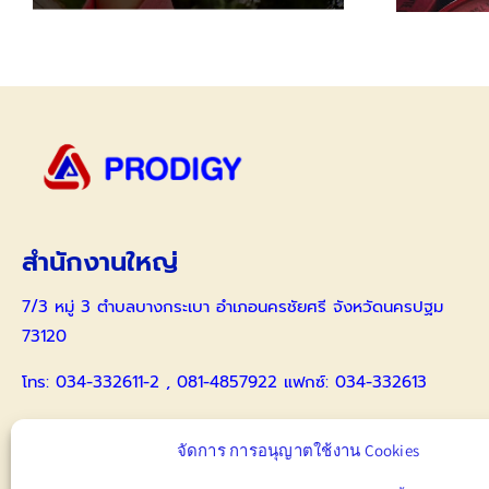
สำนักงานใหญ่
7/3 หมู่ 3 ตำบลบางกระเบา อำเภอนครชัยศรี จังหวัดนครปฐม
73120
โทร: 034-332611-2 , 081-4857922 แฟกซ์: 034-332613
086-4173359 คุณธีรนาฏ
จัดการ การอนุญาตใช้งาน Cookies