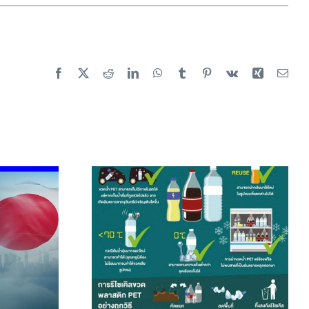
Facebook
X
Reddit
LinkedIn
WhatsApp
Tumblr
Pinterest
Vk
Xing
Emai