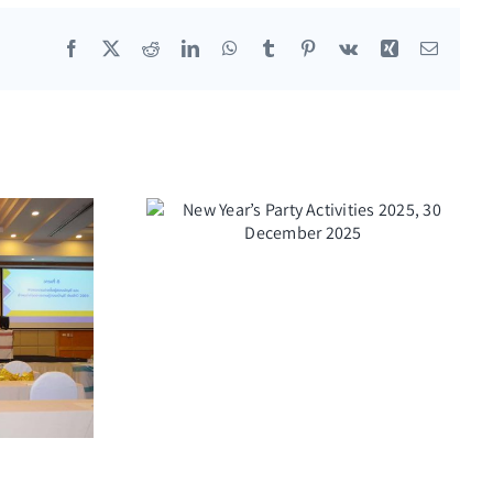
Facebook
X
Reddit
LinkedIn
WhatsApp
Tumblr
Pinterest
Vk
Xing
Email