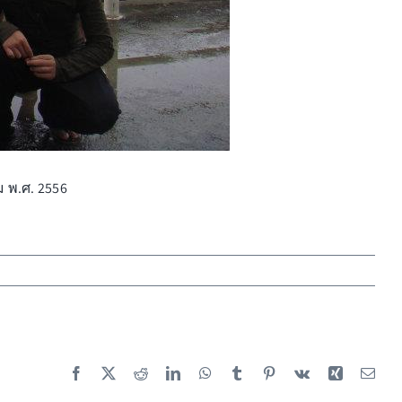
 พ.ศ. 2556
Facebook
X
Reddit
LinkedIn
WhatsApp
Tumblr
Pinterest
Vk
Xing
Emai