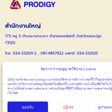
สำนักงานใหญ่
7/3 หมู่ 3 ตำบลบางกระเบา อำเภอนครชัยศรี จังหวัดนครปฐม
73120
โทร: 034-332611-2 , 081-4857922 แฟกซ์: 034-332613
086-4173359 คุณธีรนาฏ
จัดการ การอนุญาตใช้งาน Cookies
สำนักงานสาขาสุรินทร์
นโยบายเข้าชม www.prodigy.co.th ของบริษัทฯ อาจมีการวางคุกกี้ไว้ในอุปกรณ์ขอ
และมีการ
เก็บ
รวบรวมข้อมูลโดยอัตโนมัติคุกกี้บางส่วนมีความจาเป็นเพื่อให้เว็บ
55 หมู่ 1 ตำบลบุฤาษี อำเภอเมืองสุรินทร์ จังหวัดสุรินทร์ 32000
ทางานได้อย่างเหมาะสมและ
บางส่วนเป็นคุกกี้ที่มีไว้เพื่ออานวยความสะดวกแก่ผู
เว็บไซต์
โทร: 086-4173359 คุณธีรนาฏ , 088-5215633 คุณธวัชชัย
ยอมรับ
ปฏิเสธ
ดูรายละ