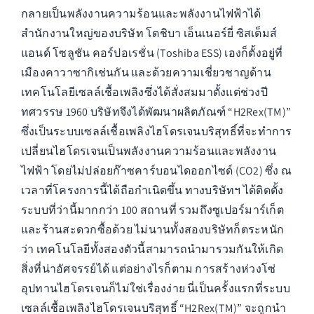
กลายเป็นพลังงานความร้อนและพลังงานไฟฟ้าได้
สำนักงานใหญ่ของบริษัท โตชิบา เอ็นเนอร์ยี่ ซิสเต็มส์
แอนด์ โซลูชัน คอร์ปอเรชั่น (Toshiba ESS) เองก็ตั้งอยู่ที่
เมืองคาวาซากิเช่นกัน และด้วยความเชี่ยวชาญด้าน
เทคโนโลยีเซลล์เชื้อเพลิงซึ่งได้สั่งสมมาตั้งแต่ช่วงปี
ทศวรรษ 1960 บริษัทจึงได้พัฒนาผลิตภัณฑ์ “H2Rex(TM)”
ซึ่งเป็นระบบเซลล์เชื้อเพลิงไฮโดรเจนบริสุทธิ์ที่จะทำการ
เปลี่ยนไฮโดรเจนเป็นพลังงานความร้อนและพลังงาน
ไฟฟ้า โดยไม่ปล่อยก๊าซคาร์บอนไดออกไซด์ (CO2) ซึ่ง ณ
เวลาที่โครงการนี้ได้ถือกำเนิดขึ้น ทางบริษัทฯ ได้ติดตั้ง
ระบบที่ว่านี้มากกว่า 100 สถานที่ รวมถึงซูเปอร์มาร์เก็ต
และร้านสะดวกซื้อด้วย ไม่นานทั้งสองบริษัทก็ตระหนัก
ว่า เทคโนโลยีทั้งสองตัวนี้สามารถนำมารวมกันให้เกิด
สิ่งที่น่าอัศจรรย์ได้ แต่อย่างไรก็ตาม การสร้างห่วงโซ่
อุปทานไฮโดรเจนก็ไม่ใช่เรื่องง่าย นี่เป็นครั้งแรกที่ระบบ
เซลล์เชื้อเพลิงไฮโดรเจนบริสุทธิ์ “H2Rex(TM)” จะถูกนำ