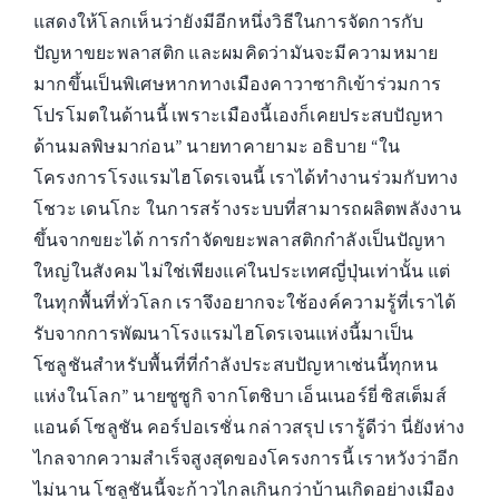
แสดงให้โลกเห็นว่ายังมีอีกหนึ่งวิธีในการจัดการกับ
ปัญหาขยะพลาสติก และผมคิดว่ามันจะมีความหมาย
มากขึ้นเป็นพิเศษหากทางเมืองคาวาซากิเข้าร่วมการ
โปรโมตในด้านนี้ เพราะเมืองนี้เองก็เคยประสบปัญหา
ด้านมลพิษมาก่อน” นายทาคายามะ อธิบาย “ใน
โครงการโรงแรมไฮโดรเจนนี้ เราได้ทำงานร่วมกับทาง
โชวะ เดนโกะ ในการสร้างระบบที่สามารถผลิตพลังงาน
ขึ้นจากขยะได้ การกำจัดขยะพลาสติกกำลังเป็นปัญหา
ใหญ่ในสังคม ไม่ใช่เพียงแค่ในประเทศญี่ปุ่นเท่านั้น แต่
ในทุกพื้นที่ทั่วโลก เราจึงอยากจะใช้องค์ความรู้ที่เราได้
รับจากการพัฒนาโรงแรมไฮโดรเจนแห่งนี้มาเป็น
โซลูชันสำหรับพื้นที่ที่กำลังประสบปัญหาเช่นนี้ทุกหน
แห่งในโลก” นายซูซูกิ จากโตชิบา เอ็นเนอร์ยี่ ซิสเต็มส์
แอนด์ โซลูชัน คอร์ปอเรชั่น กล่าวสรุป เรารู้ดีว่า นี่ยังห่าง
ไกลจากความสำเร็จสูงสุดของโครงการนี้ เราหวังว่าอีก
ไม่นาน โซลูชันนี้จะก้าวไกลเกินกว่าบ้านเกิดอย่างเมือง