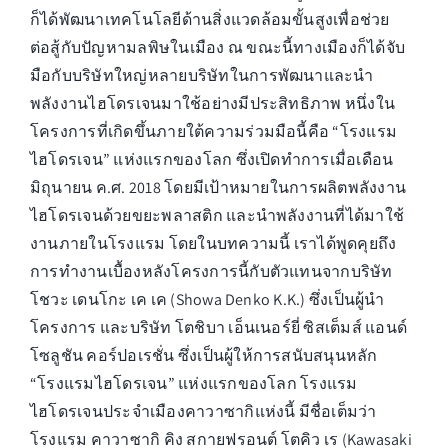
ก็ได้พัฒนาเทคโนโลยีด้านสิ่งแวดล้อมขั้นสูงเพื่อช่วย
ต่อสู้กับปัญหามลพิษในเมือง ณ ขณะนี้ทางเมืองก็ได้จับ
มือกับบริษัทใหญ่หลายบริษัทในการพัฒนาและนำ
พลังงานไฮโดรเจนมาใช้อย่างมีประสิทธิภาพ หนึ่งใน
โครงการที่เกิดขึ้นภายใต้ความร่วมมือนี้คือ “โรงแรม
ไฮโดรเจน” แห่งแรกของโลก ซึ่งเปิดทำการเมื่อเดือน
มิถุนายน ค.ศ. 2018 โดยมีเป้าหมายในการผลิตพลังงาน
ไฮโดรเจนด้วยขยะพลาสติก และนำพลังงานที่ได้มาใช้
งานภายในโรงแรม โดยในบทความนี้ เราได้พูดคุยถึง
การทำงานเบื้องหลังโครงการนี้กับตัวแทนจากบริษัท
โชวะ เดนโกะ เค เค (Showa Denko K.K.) ซึ่งเป็นผู้นำ
โครงการ และบริษัท โตชิบา เอ็นเนอร์ยี่ ซิสเต็มส์ แอนด์
โซลูชัน คอร์ปอเรชั่น ซึ่งเป็นผู้ให้การสนับสนุนหลัก
“โรงแรมไฮโดรเจน” แห่งแรกของโลก โรงแรม
ไฮโดรเจนประจำเมืองคาวาซากิแห่งนี้ มีชื่อเต็มว่า
โรงแรม คาวาซากิ คิง สกายฟรอนต์ โตคิว เร (Kawasaki