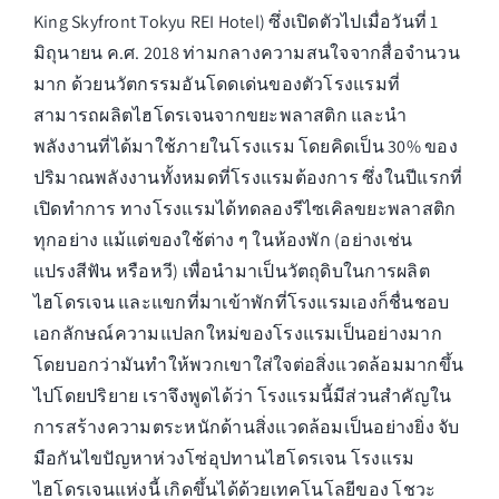
King Skyfront Tokyu REI Hotel) ซึ่งเปิดตัวไปเมื่อวันที่ 1
มิถุนายน ค.ศ. 2018 ท่ามกลางความสนใจจากสื่อจำนวน
มาก ด้วยนวัตกรรมอันโดดเด่นของตัวโรงแรมที่
สามารถผลิตไฮโดรเจนจากขยะพลาสติก และนำ
พลังงานที่ได้มาใช้ภายในโรงแรม โดยคิดเป็น 30% ของ
ปริมาณพลังงานทั้งหมดที่โรงแรมต้องการ ซึ่งในปีแรกที่
เปิดทำการ ทางโรงแรมได้ทดลองรีไซเคิลขยะพลาสติก
ทุกอย่าง แม้แต่ของใช้ต่าง ๆ ในห้องพัก (อย่างเช่น
แปรงสีฟัน หรือหวี) เพื่อนำมาเป็นวัตถุดิบในการผลิต
ไฮโดรเจน และแขกที่มาเข้าพักที่โรงแรมเองก็ชื่นชอบ
เอกลักษณ์ความแปลกใหม่ของโรงแรมเป็นอย่างมาก
โดยบอกว่ามันทำให้พวกเขาใส่ใจต่อสิ่งแวดล้อมมากขึ้น
ไปโดยปริยาย เราจึงพูดได้ว่า โรงแรมนี้มีส่วนสำคัญใน
การสร้างความตระหนักด้านสิ่งแวดล้อมเป็นอย่างยิ่ง จับ
มือกันไขปัญหาห่วงโซ่อุปทานไฮโดรเจน โรงแรม
ไฮโดรเจนแห่งนี้ เกิดขึ้นได้ด้วยเทคโนโลยีของ โชวะ