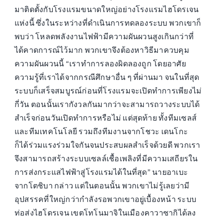
มาติดตั้งกับโรงแรมขนาดใหญ่อย่างโรงแรมไฮโดรเจน
แห่งนี้ ซึ่งในระหว่างที่ดำเนินการทดลองระบบ พวกเขาก็
พบว่า โหลดพลังงานไฟฟ้ามีความผันผวนสูงเกินกว่าที่
ได้คาดการณ์ไว้มาก พวกเขาจึงต้องหาวิธีมาควบคุม
ความผันผวนนี้ “เราทำการลองผิดลองถูก โดยอาศัย
ความรู้ที่เราได้จากกรณีศึกษาอื่น ๆ ที่ผ่านมา จนในที่สุด
ระบบก็เสร็จสมบูรณ์ก่อนที่โรงแรมจะเปิดทำการเพียงไม่
กี่วัน ตอนนั้นเรากังวลกันมากว่าจะสามารถวางระบบได้
สำเร็จก่อนวันเปิดทำการหรือไม่ แต่สุดท้าย ทั้งทีมเซลส์
และทีมเทคโนโลยี รวมถึงทีมงานจากโชวะ เดนโกะ
ก็ได้ร่วมแรงร่วมใจกันจนประสบผลสำเร็จด้วยดี พวกเรา
จึงสามารถสร้างระบบเซลล์เชื้อเพลิงที่มีความเสถียรใน
การส่งกระแสไฟฟ้าสู่โรงแรมได้ในที่สุด” นายอาเบะ
จากโตชิบา กล่าว แต่ในตอนนั้น พวกเขาไม่รู้เลยว่ามี
อุปสรรคที่ใหญ่กว่ากำลังรอพวกเขาอยู่เบื้องหน้า ระบบ
ท่อส่งไฮโดรเจน เขตโทโนมาจิในเมืองคาวาซากิได้ลง