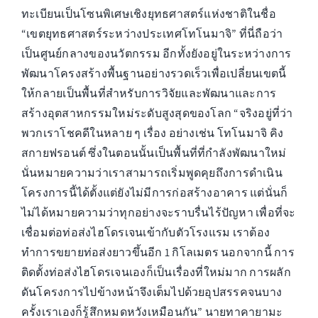
ทะเบียนเป็นโซนพิเศษเชิงยุทธศาสตร์แห่งชาติในชื่อ
“เขตยุทธศาสตร์ระหว่างประเทศโทโนมาจิ” ที่นี่ถือว่า
เป็นศูนย์กลางของนวัตกรรม อีกทั้งยังอยู่ในระหว่างการ
พัฒนาโครงสร้างพื้นฐานอย่างรวดเร็วเพื่อเปลี่ยนเขตนี้
ให้กลายเป็นพื้นที่สำหรับการวิจัยและพัฒนาและการ
สร้างอุตสาหกรรมใหม่ระดับสูงสุดของโลก “จริงอยู่ที่ว่า
พวกเราโชคดีในหลาย ๆ เรื่อง อย่างเช่น โทโนมาจิ คิง
สกายฟรอนต์ ซึ่งในตอนนั้นเป็นพื้นที่ที่กำลังพัฒนาใหม่
นั่นหมายความว่าเราสามารถเริ่มพูดคุยถึงการดำเนิน
โครงการนี้ได้ตั้งแต่ยังไม่มีการก่อสร้างอาคาร แต่นั่นก็
ไม่ได้หมายความว่าทุกอย่างจะราบรื่นไร้ปัญหา เพื่อที่จะ
เชื่อมต่อท่อส่งไฮโดรเจนเข้ากับตัวโรงแรม เราต้อง
ทำการขยายท่อส่งยาวขึ้นอีก 1 กิโลเมตร นอกจากนี้ การ
ติดตั้งท่อส่งไฮโดรเจนเองก็เป็นเรื่องที่ใหม่มาก การผลัก
ดันโครงการไปข้างหน้าจึงเต็มไปด้วยอุปสรรคจนบาง
ครั้งเราเองก็รู้สึกหมดหวังเหมือนกัน” นายทาคายามะ