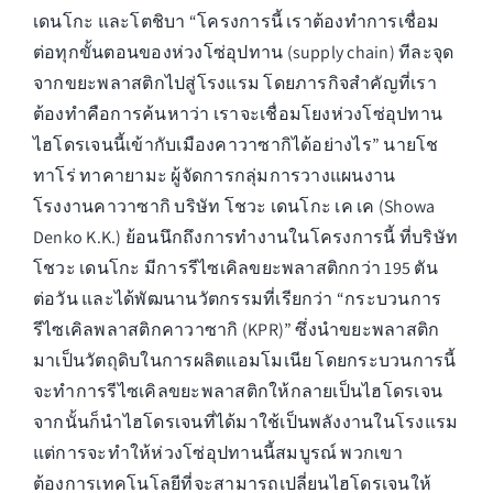
เดนโกะ และโตชิบา “โครงการนี้ เราต้องทำการเชื่อม
ต่อทุกขั้นตอนของห่วงโซ่อุปทาน (supply chain) ทีละจุด
จากขยะพลาสติกไปสู่โรงแรม โดยภารกิจสำคัญที่เรา
ต้องทำคือการค้นหาว่า เราจะเชื่อมโยงห่วงโซ่อุปทาน
ไฮโดรเจนนี้เข้ากับเมืองคาวาซากิได้อย่างไร” นายโช
ทาโร่ ทาคายามะ ผู้จัดการกลุ่มการวางแผนงาน
โรงงานคาวาซากิ บริษัท โชวะ เดนโกะ เค เค (Showa
Denko K.K.) ย้อนนึกถึงการทำงานในโครงการนี้ ที่บริษัท
โชวะ เดนโกะ มีการรีไซเคิลขยะพลาสติกกว่า 195 ตัน
ต่อวัน และได้พัฒนานวัตกรรมที่เรียกว่า “กระบวนการ
รีไซเคิลพลาสติกคาวาซากิ (KPR)” ซึ่งนำขยะพลาสติก
มาเป็นวัตถุดิบในการผลิตแอมโมเนีย โดยกระบวนการนี้
จะทำการรีไซเคิลขยะพลาสติกให้กลายเป็นไฮโดรเจน
จากนั้นก็นำไฮโดรเจนที่ได้มาใช้เป็นพลังงานในโรงแรม
แต่การจะทำให้ห่วงโซ่อุปทานนี้สมบูรณ์ พวกเขา
ต้องการเทคโนโลยีที่จะสามารถเปลี่ยนไฮโดรเจนให้