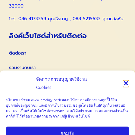
32000
โทร: 086-4173359 คุณธีรนาฏ , 088-5215633 คุณธวัชชัย
ลิงค์เว็บไซด์สำหรับติดต่อ
ติดต่อเรา
ร่วมงานกับเรา
จัดการ การอนุญาตใช้งาน
ติดต่อนักลงทุนสัมพันธ์ IR
Cookies
Email
นโยบายเข้าชม www.prodigy.co.th ของบริษัทฯ อาจมีการวางคุกกี้ไว้ใน
อุปกรณ์ของผู้เข้าชม
และมีการ
เก็บ
รวบรวมข้อมูลโดยอัตโนมัติคุกกี้บางส่วนมี
ความจาเป็นเพื่อให้เว็บไซต์สามารถทางานได้อย่างเหมาะสมและ
บางส่วนเป็น
คุกกี้ที่มีไว้เพื่ออานวยความสะดวกแก่ผู้เข้าชมเว็บไซต์
marketing@prodigy.co.th
ยอมรับ