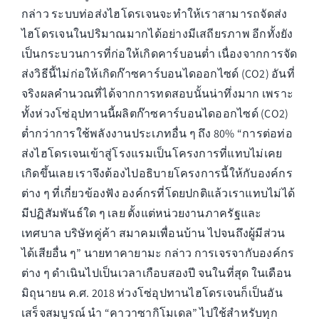
กล่าว ระบบท่อส่งไฮโดรเจนจะทำให้เราสามารถจัดส่ง
ไฮโดรเจนในปริมาณมากได้อย่างมีเสถียรภาพ อีกทั้งยัง
เป็นกระบวนการที่ก่อให้เกิดคาร์บอนต่ำ เนื่องจากการจัด
ส่งวิธีนี้ไม่ก่อให้เกิดก๊าซคาร์บอนไดออกไซด์ (CO2) อันที่
จริงผลคำนวณที่ได้จากการทดสอบนั้นน่าทึ่งมาก เพราะ
ทั้งห่วงโซ่อุปทานนี้ผลิตก๊าซคาร์บอนไดออกไซด์ (CO2)
ต่ำกว่าการใช้พลังงานประเภทอื่น ๆ ถึง 80% “การต่อท่อ
ส่งไฮโดรเจนเข้าสู่โรงแรมเป็นโครงการที่แทบไม่เคย
เกิดขึ้นเลย เราจึงต้องไปอธิบายโครงการนี้ให้กับองค์กร
ต่าง ๆ ที่เกี่ยวข้องฟัง องค์กรที่โดยปกติแล้วเราแทบไม่ได้
มีปฏิสัมพันธ์ใด ๆ เลย ตั้งแต่หน่วยงานภาครัฐและ
เทศบาล บริษัทคู่ค้า สมาคมเพื่อนบ้าน ไปจนถึงผู้มีส่วน
ได้เสียอื่น ๆ” นายทาคายามะ กล่าว การเจรจากับองค์กร
ต่าง ๆ ดำเนินไปเป็นเวลาเกือบสองปี จนในที่สุด ในเดือน
มิถุนายน ค.ศ. 2018 ห่วงโซ่อุปทานไฮโดรเจนก็เป็นอัน
เสร็จสมบูรณ์ นำ “คาวาซากิโมเดล” ไปใช้สำหรับทุก