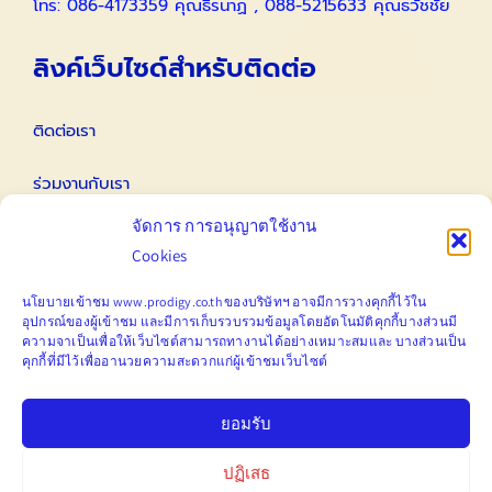
โทร: 086-4173359 คุณธีรนาฏ , 088-5215633 คุณธวัชชัย
ลิงค์เว็บไซด์สำหรับติดต่อ
ติดต่อเรา
ร่วมงานกับเรา
จัดการ การอนุญาตใช้งาน
ติดต่อนักลงทุนสัมพันธ์ IR
Cookies
Email
นโยบายเข้าชม www.prodigy.co.th ของบริษัทฯ อาจมีการวางคุกกี้ไว้ใน
อุปกรณ์ของผู้เข้าชม
และมีการ
เก็บ
รวบรวมข้อมูลโดยอัตโนมัติคุกกี้บางส่วนมี
ความจาเป็นเพื่อให้เว็บไซต์สามารถทางานได้อย่างเหมาะสมและ
บางส่วนเป็น
คุกกี้ที่มีไว้เพื่ออานวยความสะดวกแก่ผู้เข้าชมเว็บไซต์
marketing@prodigy.co.th
ยอมรับ
ปฏิเสธ