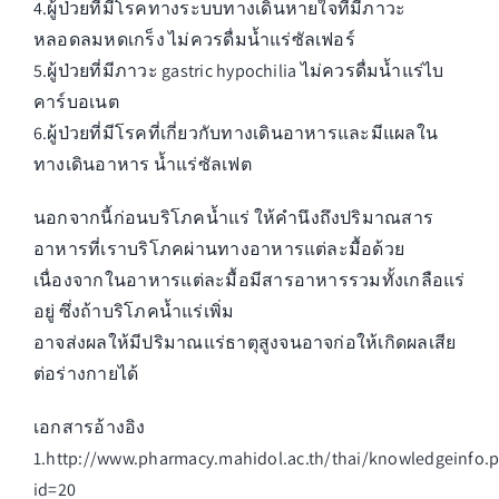
4.ผู้ป่วยที่มีโรคทางระบบทางเดินหายใจที่มีภาวะ
หลอดลมหดเกร็ง ไม่ควรดื่มน้ำแร่ซัลเฟอร์
5.ผู้ป่วยที่มีภาวะ gastric hypochilia ไม่ควรดื่มน้ำแร่ไบ
คาร์บอเนต
6.ผู้ป่วยที่มีโรคที่เกี่ยวกับทางเดินอาหารและมีแผลใน
ทางเดินอาหาร น้ำแร่ซัลเฟต
นอกจากนี้ก่อนบริโภคน้ำแร่ ให้คำนึงถึงปริมาณสาร
อาหารที่เราบริโภคผ่านทางอาหารแต่ละมื้อด้วย
เนื่องจากในอาหารแต่ละมื้อมีสารอาหารรวมทั้งเกลือแร่
อยู่ ซึ่งถ้าบริโภคน้ำแร่เพิ่ม
อาจส่งผลให้มีปริมาณแร่ธาตุสูงจนอาจก่อให้เกิดผลเสีย
ต่อร่างกายได้
เอกสารอ้างอิง
1.http://www.pharmacy.mahidol.ac.th/thai/knowledgeinfo.
id=20