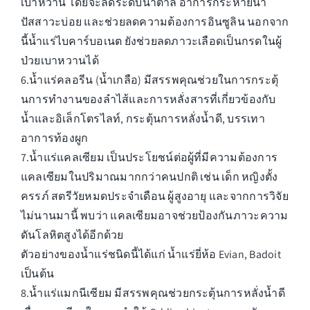
เบาหวาน โดยจะลดระดับน้ำตาล อาการกระหายน้ำ
ปัสสาวะบ่อย และช่วยลดความต้องการอินซูลิน นอกจาก
นี้น้ำแร่ไบคาร์บอเนต ยังช่วยลดภาวะเลือดเป็นกรดในผู้
ป่วยเบาหวานได้
6.น้ำแร่คลอรีน (น้ำเกลือ) มีสรรพคุณช่วยในการกระตุ้
นการทำงานของลำไส้และการหลั่งสารที่เกี่ยวข้องกับ
น้ำและอิเล็กโตรไลท์, กระตุ้นการหลั่งน้ำดี, บรรเทา
อาการท้องผูก
7.น้ำแร่แคลเซียม เป็นประโยชน์ต่อผู้ที่มีความต้องการ
แคลเซียมในปริมาณมากกว่าคนปกติ เช่น เด็ก หญิงตั้ง
ครรภ์ สตรีวัยหมดประจำเดือน ผู้สูงอายุ และจากการวิจัย
ไม่นานมานี้ พบว่า แคลเซียมอาจช่วยป้องกันภาวะความ
ดันโลหิตสูงได้อีกด้วย
ตัวอย่างของน้ำแร่ชนิดนี้ได้แก่ น้ำแร่ยี่ห้อ Evian, Badoit
เป็นต้น
8.น้ำแร่แมกนีเซียม มีสรรพคุณช่วยกระตุ้นการหลั่งน้ำดี