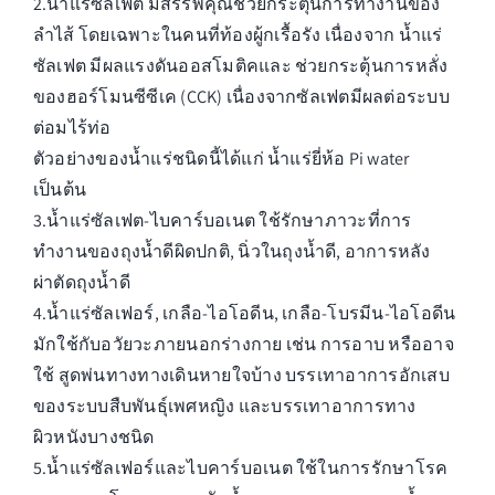
2.น้ำแร่ซัลเฟต มีสรรพคุณช่วยกระตุ้นการทำงานของ
ลำไส้ โดยเฉพาะในคนที่ท้องผู้กเรื้อรัง เนื่องจาก น้ำแร่
ซัลเฟต มีผลแรงดันออสโมติคและ ช่วยกระตุ้นการหลั่ง
ของฮอร์โมนซีซีเค (CCK) เนื่องจากซัลเฟตมีผลต่อระบบ
ต่อมไร้ท่อ
ตัวอย่างของน้ำแร่ชนิดนี้ได้แก่ น้ำแร่ยี่ห้อ Pi water
เป็นต้น
3.น้ำแร่ซัลเฟต-ไบคาร์บอเนต ใช้รักษาภาวะที่การ
ทำงานของถุงน้ำดีผิดปกติ, นิ่วในถุงน้ำดี, อาการหลัง
ผ่าตัดถุงน้ำดี
4.น้ำแร่ซัลเฟอร์, เกลือ-ไอโอดีน, เกลือ-โบรมีน-ไอโอดีน
มักใช้กับอวัยวะภายนอกร่างกาย เช่น การอาบ หรืออาจ
ใช้ สูดพ่นทางทางเดินหายใจบ้าง บรรเทาอาการอักเสบ
ของระบบสืบพันธุ์เพศหญิง และบรรเทาอาการทาง
ผิวหนังบางชนิด
5.น้ำแร่ซัลเฟอร์และไบคาร์บอเนต ใช้ในการรักษาโรค