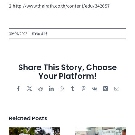
2.http://www.thairath.co.th/content/edu/342657
30/09/2022
|
สาระน่ารู้
Share This Story, Choose
Your Platform!
Facebook
X
Reddit
LinkedIn
WhatsApp
Tumblr
Pinterest
Vk
Xing
Email
Related Posts