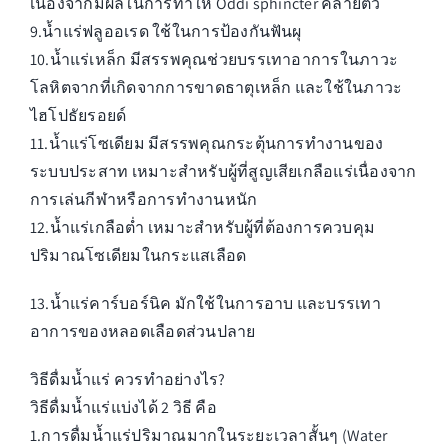
เนื่องจากมีผลในการทำให้ Oddi sphincter คลายตัว
9.น้ำแร่ฟลูออเรด ใช้ในการป้องกันฟันผุ
10.น้ำแร่เหล็ก มีสรรพคุณช่วยบรรเทาอาการในภาวะ
โลหิตจากที่เกิดจากการขาดธาตุเหล็ก และใช้ในภาวะ
ไฮโปธัยรอยด์
11.น้ำแร่โซเดียม มีสรรพคุณกระตุ้นการทำงานของ
ระบบประสาท เหมาะสำหรับผู้ที่สูญเสียเกลือแร่เนื่องจาก
การเล่นกีฬาหรือการทำงานหนัก
12.น้ำแร่เกลือต่ำ เหมาะสำหรับผู้ที่ต้องการควบคุม
ปริมาณโซเดียมในกระแสเลือด
13.น้ำแร่คาร์บอร์นิค มักใช้ในการอาบ และบรรเทา
อาการของหลอดเลือดส่วนปลาย
วิธีดื่มน้ำแร่ ควรทำอย่างไร?
วิธีดื่มน้ำแร่แบ่งได้ 2 วิธี คือ
1.การดื่มน้ำแร่ปริมาณมากในระยะเวลาสั้นๆ (Water