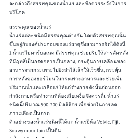
สาระน่ารู้
จะกล่าวถึงสรรพคุณของน้ำแร่ และข้อควรระวังในการ
บริโภค
ร่วมงานกับเรา
สรรพคุณของน้ำแร่
ติดต่อเรา
น้ำแร่แต่ละชนิดมีสรรพคุณต่างกัน โดยตัวสรรพคุณนั้น
ขึ้นอยู่กับองค์ประกอบของแร่ธาตุซึ่งสามารถจัดได้ดังนี้
1.น้ำแร่ไบคาร์บอเนต มีสรรพคุณช่วยปรับให้สารคัดหลั่ง
ที่มีฤทธิ์เป็นกรดกลายเป็นกลาง, กระตุ้นการเคลื่อนของ
อาหารจากกระเพาะไปยังลำไส้เล็กให้เร็วขึ้น, กระตุ้น
การหลั่งของฮอร์โมนในกระเพาะอาหารและช่วยเพิ่ม
ปริมาณน้ำและเกลือแร่ให้แก่ร่างกาย ดังนั้นก่อนออก
กำลังกายหรือทำงานที่ต้องเสียเหงื่อ จึงควรดื่มน้ำแร่
ชนิดนี้ปริมาณ 500-700 มิลลิลิตร เพื่อช่วยในการลด
ภาวะเลือดเป็นกรด
ตัวอย่างของน้ำแร่ชนิดนี้ได้แก่ น้ำแร่ยี่ห้อ Volvic, Fiji,
Snowy mountain เป็นต้น