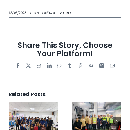
18/03/2023
|
การอบรมพัฒนาบุคลากร
Share This Story, Choose
Your Platform!
Facebook
X
Reddit
LinkedIn
WhatsApp
Tumblr
Pinterest
Vk
Xing
Email
Related Posts