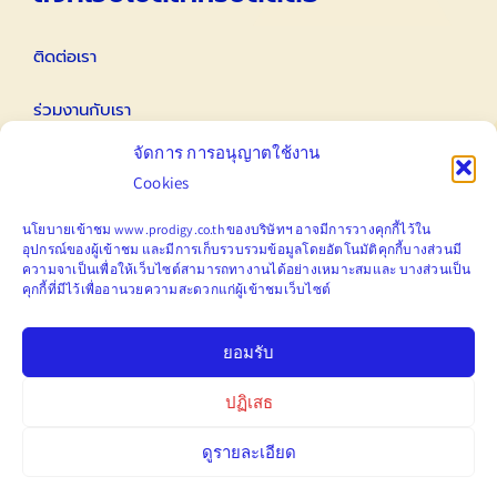
ติดต่อเรา
ร่วมงานกับเรา
จัดการ การอนุญาตใช้งาน
ติดต่อนักลงทุนสัมพันธ์ IR
Cookies
Email
นโยบายเข้าชม www.prodigy.co.th ของบริษัทฯ อาจมีการวางคุกกี้ไว้ใน
อุปกรณ์ของผู้เข้าชม
และมีการ
เก็บ
รวบรวมข้อมูลโดยอัตโนมัติคุกกี้บางส่วนมี
ความจาเป็นเพื่อให้เว็บไซต์สามารถทางานได้อย่างเหมาะสมและ
บางส่วนเป็น
คุกกี้ที่มีไว้เพื่ออานวยความสะดวกแก่ผู้เข้าชมเว็บไซต์
marketing@prodigy.co.th
ยอมรับ
ปฏิเสธ
ดูรายละเอียด
© Copyright 2012 – 2022 | Prodigy Public Company