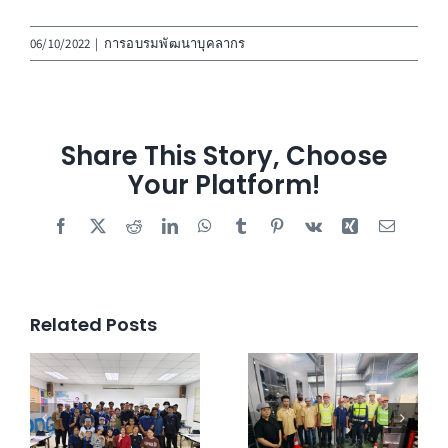
06/10/2022
|
การอบรมพัฒนาบุคลากร
Share This Story, Choose
Your Platform!
Facebook
X
Reddit
LinkedIn
WhatsApp
Tumblr
Pinterest
Vk
Xing
Email
Related Posts