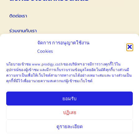
ติดต่อเรา
ร่วมงานกับเรา
จัดการ การอนุญาตใช้งาน
ติดต่อนักลงทุนสัมพันธ์ IR
Cookies
Email
นโยบายเข้าชม www.prodigy.co.th ของบริษัทฯ อาจมีการวางคุกกี้ไว้ใน
อุปกรณ์ของผู้เข้าชม
และมีการ
เก็บ
รวบรวมข้อมูลโดยอัตโนมัติคุกกี้บางส่วนมี
ความจาเป็นเพื่อให้เว็บไซต์สามารถทางานได้อย่างเหมาะสมและ
บางส่วนเป็น
คุกกี้ที่มีไว้เพื่ออานวยความสะดวกแก่ผู้เข้าชมเว็บไซต์
marketing@prodigy.co.th
ยอมรับ
ปฏิเสธ
ดูรายละเอียด
© Copyright 2012 – 2022 | Prodigy Public Company