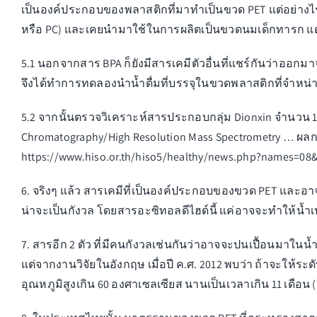
เป็นองค์ประกอบของพลาสติกที่มาทำเป็นขวด PET แต่อย่างไ
หรือ PC) และเคยนำมาใช้ในการผลิตเป็นขวดนมเด็กทารก แต่
5.1 นอกจากสาร BPA ก็ยังมีสารเคมีตัวอื่นที่แชร์กันว่าออ
จึงได้ทำการทดลองนำน้ำดื่มที่บรรจุในขวดพลาสติกที่จําหน่
5.2 จากนั้นตรวจวิเคราะห์สารประกอบกลุ่ม Dionxin จํานวน 17 
Chromatography/High Resolution Mass Spectrometry … ผลกา
https://www.hiso.or.th/hiso5/healthy/news.php?names=0
6. จริงๆ แล้ว สารเคมีที่เป็นองค์ประกอบของขวด PET และอาจจ
น่าจะเป็นกังวล โดยสารอะซิทอลดีไฮด์นี้ แค่อาจจะทำให้น้ำเปล่
7. สารอีก 2 ตัว ที่มีคนกังวลเช่นกันว่าอาจจะปนเปื้อนมาใน
แต่จากงานวิจัยในอังกฤษ เมื่อปี ค.ศ. 2012 พบว่า ถ้าจะให้ระ
อุณหภูมิสูงเกิน 60 องศาเซลเซียส นานเป็นเวลาเกิน 11 เดือน 