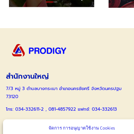
สำนักงานใหญ่
7/3 หมู่ 3 ตำบลบางกระเบา อำเภอนครชัยศรี จังหวัดนครปฐม
73120
โทร: 034-332611-2 , 081-4857922 แฟกซ์: 034-332613
086-4173359 คุณธีรนาฏ
จัดการ การอนุญาตใช้งาน Cookies