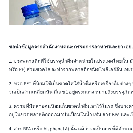
ขอนำข้อมูลจากสำนักงานคณะกรรมการอาหารและยา (อย.) มาเล
1. ขวดพลาสติกที่ใช้บรรจุน้ำดื่มจำหน่ายในประเทศไทยนั้น ม
หรือ PE) ส่วนขวดใส จะทำจากพลาสติกชนิดโพลีเอธิลีน เทเรพธา
2. ขวด PET ที่นิยมใช้เป็นขวดใสใส่น้ำดื่มหรือเครื่องดื่มต่าง
วนเป็นสามเหลี่ยมนั่น มีเลข 1 อยู่ตรงกลาง หมายถึงบรรจุภัณ
3. ความที่มีหลายคนนิยมเก็บขวดน้ำดื่มเอาไว้ในรถ ซึ่งบางคร
อยู่ในขวดพลาสติกออกมาปนเปื้อนในน้ำ เช่น สาร BPA และเป็
4. สาร BPA (หรือ bisphenal A) นั้น แม้ว่าจะเป็นสารที่มีล