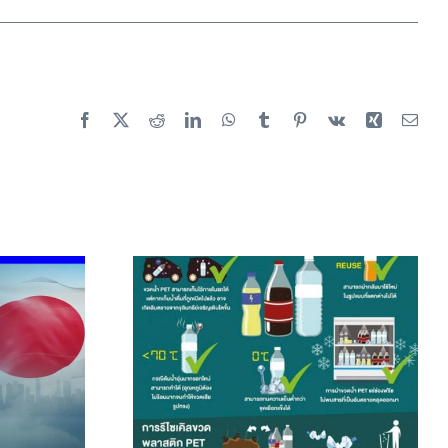
Facebook
X
Reddit
LinkedIn
WhatsApp
Tumblr
Pinterest
Vk
Xing
Emai