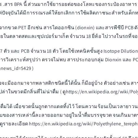
ร .สาร BPA นี้ ส่วนมากใช้ยารอยต่อของโลหะของกระป๋องอาหาร
ปัจจุบันได้มีการรณรงค์ให้ยกเลิกการใช้ผลิตภาชนะสำหรับเด็ก
กมาจากขวด PET อีกเช่น สารไดออกซิน (dionxin) และสารพีซีบี 
ายในตลาดสดและซุปเปอร์มาเก็ต จํานวน 18 ยี่ห้อ ไปวางในรถที่จอ
ตัว และ PCB จํานวน 18 ตัว โดยใช้เทคนิคขั้นสูง Isotope Dilutio
รวิเคราะห์สรุปว่า ตรวจไม่พบ สารประกอบกลุ่ม Dionxin และ PCB 
8&news_id=5429
)
ะมีออกมาจากพลาสติกชนิดนี้ได้นั้น ก็มีอยู่บ้าง ตัวอย่างเช่น ส
าในขวดมีกลิ่นที่ไม่น่าดื่ม ( ดู
https://en.wikipedia.org/wiki/Po
น้ำดื่มได้ เมื่อขวดนั้นถูกตากแดดทิ้งไว้ โดนความร้อนเป็นเวลาย
ดับของสารเหล่านี้ละลายออกมาอยู่ในน้ำดื่มบรรจุขวด จนเกินมาตรฐา
(ดูรายละเอียด
https://en.wikipedia.org/wiki/Polyethylene_tereph