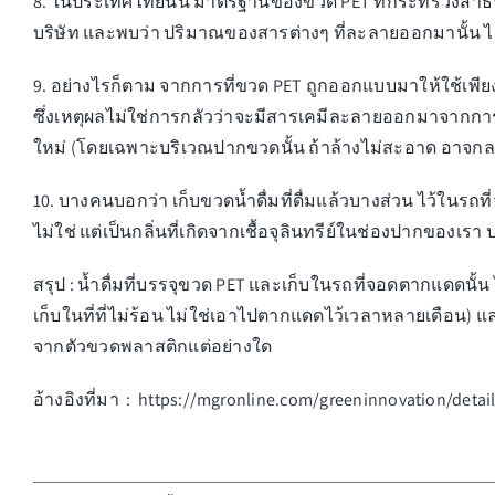
8. ในประเทศไทยนั้น มาตรฐานของขวด PET ที่กระทรวงสาธารณส
บริษัท และพบว่า ปริมาณของสารต่างๆ ที่ละลายออกมานั้น ไม
9. อย่างไรก็ตาม จากการที่ขวด PET ถูกออกแบบมาให้ใช้เพีย
ซึ่งเหตุผลไม่ใช่การกลัวว่าจะมีสารเคมีละลายออกมาจากการ
ใหม่ (โดยเฉพาะบริเวณปากขวดนั้น ถ้าล้างไม่สะอาด อาจกลาย
10. บางคนบอกว่า เก็บขวดน้ำดื่มที่ดื่มแล้วบางส่วน ไว้ในรถท
ไม่ใช่ แต่เป็นกลิ่นที่เกิดจากเชื้อจุลินทรีย์ในช่องปากของเรา
สรุป : น้ำดื่มที่บรรจุขวด PET และเก็บในรถที่จอดตากแดดนั้น 
เก็บในที่ที่ไม่ร้อน ไม่ใช่เอาไปตากแดดไว้เวลาหลายเดือน)
จากตัวขวดพลาสติกแต่อย่างใด
อ้างอิงที่มา : https://mgronline.com/greeninnovation/deta