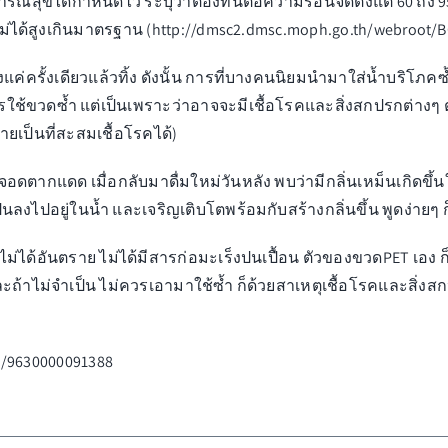
ุขได้กำหนดไว้ ระบุว่าต้องทนต่อความร้อนจัดตั้งแต่ 60 ถึง 9
่ได้สูงเกินมาตรฐาน (
http://dmsc2.dmsc.moph.go.th/webroot/BQ
งแค่ครั้งเดียวแล้วทิ้ง ดังนั้น การที่บางคนนิยมนำมาใส่น้ำบร
ใช้ขวดซ้ำ แต่เป็นเพราะว่าอาจจะมีเชื้อโรคและสิ่งสกปรกต่างๆ 
เป็นที่สะสมเชื้อโรคได้)
ี่จอดตากแดด เมื่อกลับมาดื่มใหม่วันหลัง พบว่ามีกลิ่นเหม็นเกิดข
 ปนลงไปอยู่ในน้ำ และเจริญเติบโตพร้อมกับสร้างกลิ่นขึ้น พูดง่ายๆ 
ไม่ได้อันตราย ไม่ได้มีสารก่อมะเร็งปนเปื้อน ตัวของขวดPET เอง ก็
 และถ้าไม่จำเป็น ไม่ควรเอามาใช้ซ้ำ ก็ด้วยสาเหตุเชื้อโรคและส
il/9630000091388