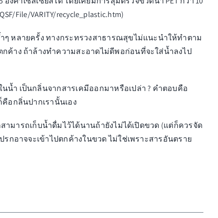
5 องศาเซลเซียสได้ โดยเคยมีการสุ่มตรวจขวดน้ำ PET กว่า 10
SF/File/VARITY/recycle_plastic.htm
)
ิโภคซ้ำๆ หลายครั้ง ทางกระทรวงสาธารณสุขไม่แนะนำให้ทำตาม
ตกค้าง ถ้าล้างทำความสะอาดไม่ดีพอก่อนที่จะใส่น้ำลงไป
ึ้นในน้ำ เป็นกลิ่นจากสารเคมีออกมาหรือเปล่า ? คำตอบคือ
ก็คือกลิ่นปากเรานั้นเอง
สามารถเก็บน้ำดื่มไว้ได้นานถ้ายังไม่ได้เปิดขวด (แต่ก็ควรจัด
ิ่งสกปรกอาจจะเข้าไปตกค้างในขวด ไม่ใช่เพราะสารอันตราย