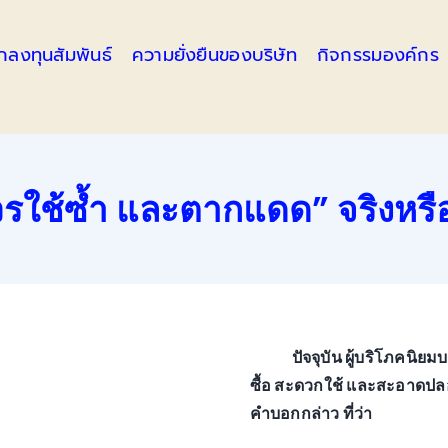
ักลงทุนสัมพันธ์
ความยั่งยืนของบริษัท
กิจกรรมองค์กร
วรใช้ซ้ำ และตากแดด” จริงหรื
ปัจจุบัน ผู้บริโภคน
ซื้อ สะดวกใช้ และสะอาดปล
คำบอกกล่าว ที่ว่า