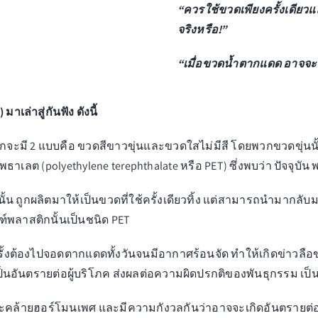
“ควรใช้ขวดเพียงครั้งเดียวแ
จริงหรือ!”
“เมื่อขวดน้ำตากแดด อาจจะ
่าสู่กันฟัง ดังนี้
ักจะมี 2 แบบคือ ขวดสีขาวขุ่นและขวดใสไม่มีสี โดยพวกขวดขุ่นนั
เลต (polyethylene terephthalate หรือ PET) ซึ่งพบว่า ปัจจุบัน
ๆ นั้น ถูกผลิตมาให้เป็นขวดที่ใช้ครั้งเดียวทิ้ง แต่สามารถนำมากลับ
ฑ์พลาสติกนั้นเป็นชนิด PET
ั้งต้องไปจอดตากแดดทั้งวันจนมีอากาศร้อนจัด ทำให้เกิดข่าวลือข่
นอันตรายต่อผู้บริโภค ส่งผลต่อความผิดปรกติของพันธุกรรม เป็
ักษณะคล้ายฮอร์โมนเพศ และมีความกังวลกันว่าอาจจะเกิดอันตรายต่อผ