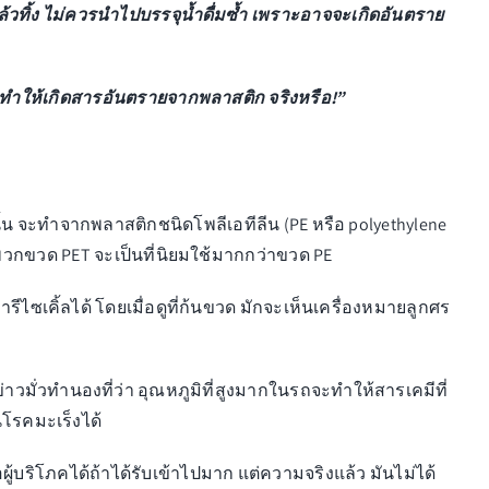
ล้วทิ้ง ไม่ควรนำไปบรรจุน้ำดื่มซ้ำ เพราะอาจจะเกิดอันตราย
ทำให้เกิดสารอันตรายจากพลาสติก จริงหรือ!”
้น จะทำจากพลาสติกชนิดโพลีเอทีลีน (PE หรือ polyethylene
 พวกขวด PET จะเป็นที่นิยมใช้มากกว่าขวด PE
มารีไซเคิ้ลได้ โดยเมื่อดูที่ก้นขวด มักจะเห็นเครื่องหมายลูกศร
าวมั่วทำนองที่ว่า อุณหภูมิที่สูงมากในรถจะทำให้สารเคมีที่
นโรคมะเร็งได้
ู้บริโภคได้ถ้าได้รับเข้าไปมาก แต่ความจริงแล้ว มันไม่ได้