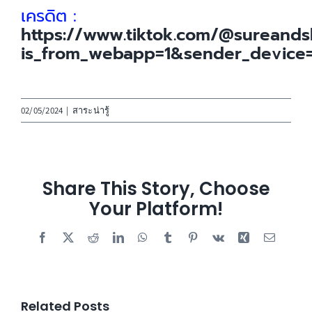
เครดิต :
https://www.tiktok.com/@sureand
is_from_webapp=1&sender_device
02/05/2024
|
สาระน่ารู้
Share This Story, Choose
Your Platform!
Facebook
X
Reddit
LinkedIn
WhatsApp
Tumblr
Pinterest
Vk
Xing
Email
Related Posts