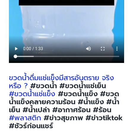
ขวดน้ำดื่มแช่แข็งมีสารอันตราย จริง
หรือ ?
#ขวดน้ำ
#ขวดน้ำแช่เย็น
#ขวดน้ำแช่แข็ง
#ขวดน้ำแข็ง
#ขวด
น้ําแข็งคลายความร้อน
#น้ำแข็ง
#น้ำ
เย็น
#น้ำเปล่า
#อากาศร้อน
#ร้อน
#พลาสติก
#ข่าวสุขภาพ
#ข่าวtiktok
#ชัวร์ก่อนแชร์