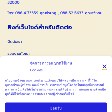
32000
โทร: 086-4173359 คุณธีรนาฏ , 088-5215633 คุณธวัชชัย
ลิงค์เว็บไซด์สำหรับติดต่อ
ติดต่อเรา
ร่วมงานกับเรา
จัดการ การอนุญาตใช้งาน
ติดต่อนักลงทุนสัมพันธ์ IR
Cookies
Email
นโยบายเข้าชม www.prodigy.co.th ของบริษัทฯ อาจมีการวางคุกกี้ไว้ใน
อุปกรณ์ของผู้เข้าชม
และมีการ
เก็บ
รวบรวมข้อมูลโดยอัตโนมัติคุกกี้บางส่วนมี
ความจาเป็นเพื่อให้เว็บไซต์สามารถทางานได้อย่างเหมาะสมและ
บางส่วนเป็น
คุกกี้ที่มีไว้เพื่ออานวยความสะดวกแก่ผู้เข้าชมเว็บไซต์
marketing@prodigy.co.th
ยอมรับ