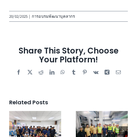
20/02/2025
|
การอบรมพัฒนาบุคลากร
Share This Story, Choose
Your Platform!
Facebook
X
Reddit
LinkedIn
WhatsApp
Tumblr
Pinterest
Vk
Xing
Email
Related Posts