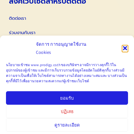
ลิงค์เว็บไซด์สำหรับติดต่อ
ติดต่อเรา
ร่วมงานกับเรา
จัดการ การอนุญาตใช้งาน
ติดต่อนักลงทุนสัมพันธ์ IR
Cookies
Email
นโยบายเข้าชม www.prodigy.co.th ของบริษัทฯ อาจมีการวางคุกกี้ไว้ใน
อุปกรณ์ของผู้เข้าชม
และมีการ
เก็บ
รวบรวมข้อมูลโดยอัตโนมัติคุกกี้บางส่วนมี
ความจาเป็นเพื่อให้เว็บไซต์สามารถทางานได้อย่างเหมาะสมและ
บางส่วนเป็น
คุกกี้ที่มีไว้เพื่ออานวยความสะดวกแก่ผู้เข้าชมเว็บไซต์
marketing@prodigy.co.th
ยอมรับ
ปฏิเสธ
ดูรายละเอียด
© Copyright 2012 – 2022 | Prodigy Public Company