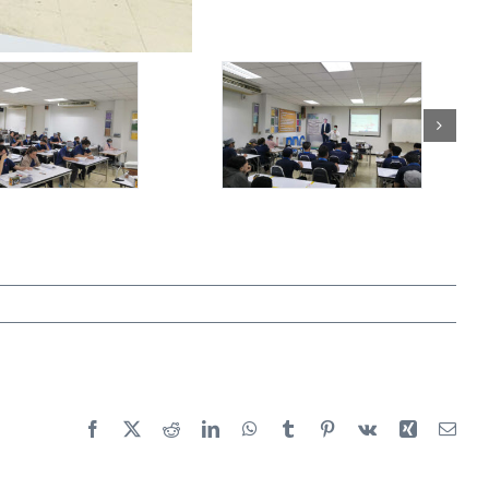
Facebook
X
Reddit
LinkedIn
WhatsApp
Tumblr
Pinterest
Vk
Xing
Emai