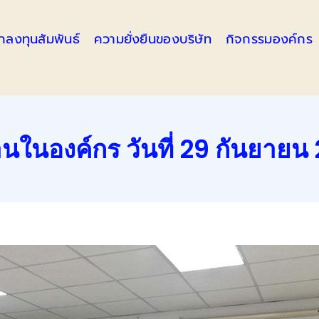
ักลงทุนสัมพันธ์
ความยั่งยืนของบริษัท
กิจกรรมองค์กร
าน​ใน​องค์​กร วันที่ 29 กันยาย