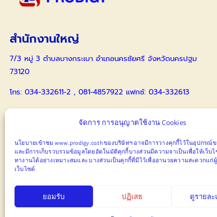
สำนักงานใหญ่
7/3 หมู่ 3 ตำบลบางกระเบา อำเภอนครชัยศรี จังหวัดนครปฐม
73120
โทร: 034-332611-2 , 081-4857922 แฟกซ์: 034-332613
086-4173359 คุณธีรนาฏ
จัดการ การอนุญาตใช้งาน Cookies
สำนักงานสาขาสุรินทร์
นโยบายเข้าชม www.prodigy.co.th ของบริษัทฯ อาจมีการวางคุกกี้ไว้ในอุปกรณ์ขอ
และมีการ
เก็บ
รวบรวมข้อมูลโดยอัตโนมัติคุกกี้บางส่วนมีความจาเป็นเพื่อให้เว็บ
55 หมู่ 1 ตำบลบุฤาษี อำเภอเมืองสุรินทร์ จังหวัดสุรินทร์ 32000
ทางานได้อย่างเหมาะสมและ
บางส่วนเป็นคุกกี้ที่มีไว้เพื่ออานวยความสะดวกแก่ผู
เว็บไซต์
โทร: 086-4173359 คุณธีรนาฏ , 088-5215633 คุณธวัชชัย
ยอมรับ
ปฏิเสธ
ดูรายละ