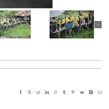
Facebook
X
Reddit
LinkedIn
WhatsApp
Tumblr
Pinterest
Vk
Xing
Emai