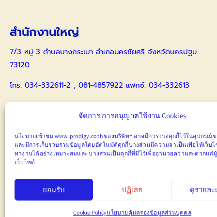
สำนักงานใหญ่
7/3 หมู่ 3 ตำบลบางกระเบา อำเภอนครชัยศรี จังหวัดนครปฐม
73120
โทร: 034-332611-2 , 081-4857922 แฟกซ์: 034-332613
086-4173359 คุณธีรนาฏ
จัดการ การอนุญาตใช้งาน Cookies
สำนักงานสาขาสุรินทร์
นโยบายเข้าชม www.prodigy.co.th ของบริษัทฯ อาจมีการวางคุกกี้ไว้ในอุปกรณ์ขอ
และมีการ
เก็บ
รวบรวมข้อมูลโดยอัตโนมัติคุกกี้บางส่วนมีความจาเป็นเพื่อให้เว็บ
55 หมู่ 1 ตำบลบุฤาษี อำเภอเมืองสุรินทร์ จังหวัดสุรินทร์ 32000
ทางานได้อย่างเหมาะสมและ
บางส่วนเป็นคุกกี้ที่มีไว้เพื่ออานวยความสะดวกแก่ผู
เว็บไซต์
โทร: 086-4173359 คุณธีรนาฏ , 088-5215633 คุณธวัชชัย
ยอมรับ
ปฏิเสธ
ดูรายละ
Cookie Policy
นโยบายคุ้มครองข้อมูลส่วนบุคคล
© Copyr